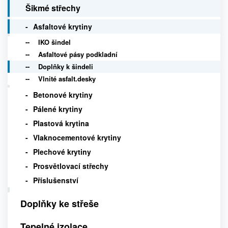
Šikmé střechy
Asfaltové krytiny
IKO šindel
Asfaltové pásy podkladní
Doplňky k šindeli
Vlnité asfalt.desky
Betonové krytiny
Pálené krytiny
Plastová krytina
Vlaknocementové krytiny
Plechové krytiny
Prosvětlovací střechy
Příslušenství
Doplňky ke střeše
Tepelné izolace