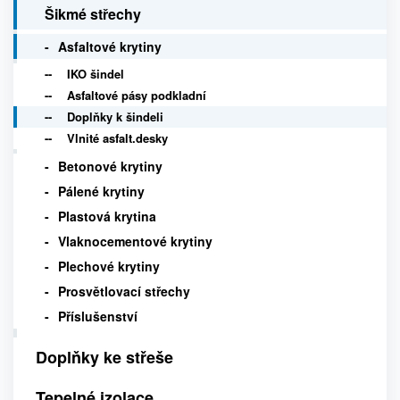
Šikmé střechy
Asfaltové krytiny
IKO šindel
Asfaltové pásy podkladní
Doplňky k šindeli
Vlnité asfalt.desky
Betonové krytiny
Pálené krytiny
Plastová krytina
Vlaknocementové krytiny
Plechové krytiny
Prosvětlovací střechy
Příslušenství
Doplňky ke střeše
Tepelné izolace