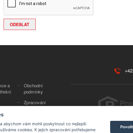
+42
kce a
Obchodní
třešní
podmínky
Zpracování
osobních údajů
es
Cookies
Copyr
 a abychom vám mohli poskytnout co nejlepší
Povoli
používáme cookies. K jejich zpracování potřebujeme