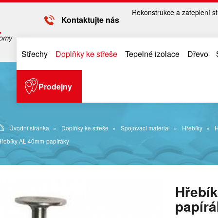
Rekonstrukce a zateplení st
Kontaktujte nás
Střechy
Doplňky ke střeše
Tepelné izolace
Dřevo
Prodejny
Úvodní stránka
Doplňky ke střeše
Spojovací material
Hřebíky
H
Hřebíky AL 40mm-papíráky
Hřebí
papírá