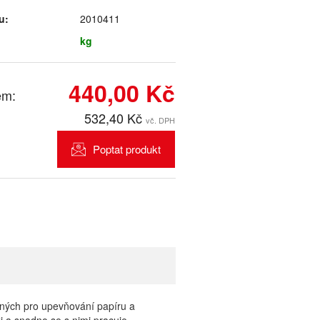
u:
2010411
kg
440,00 Kč
em:
532,40 Kč
vč. DPH
Poptat produkt
ených pro upevňování papíru a