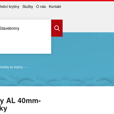
řešní krytiny
Služby
O nás
Kontakt
Stavebniny
řebíky do krytiny
ky AL 40mm-
ky