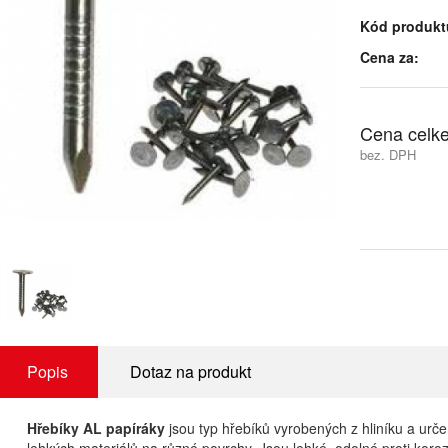
Kód produkt
Cena za:
Cena celk
bez. DPH
Popis
Dotaz na produkt
Hřebíky AL papíráky
jsou typ hřebíků vyrobených z hliníku a urč