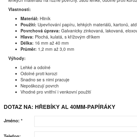
lehkých materiálů na různé povrchy. Jsou lehké, odolné proti koroz
Vlastnosti:
Materiál:
Hliník
Použití:
Upevňování papíru, lehkých materiálů, kartonů, atd
Povrchová úprava:
Galvanicky zinkovaná, lakovaná, eloxo
Hlava:
Plochá, kulatá, s křížovým dříkem
Délka:
16 mm až 40 mm
Průměr:
1,2 mm až 3,0 mm
Výhody:
Lehké a odolné
Odolné proti korozi
Snadno se s nimi pracuje
Nepoškozují povrch
Vhodné pro vnitřní i venkovní použití
DOTAZ NA: HŘEBÍKY AL 40MM-PAPÍRÁKY
Jméno:
*
Telefon: