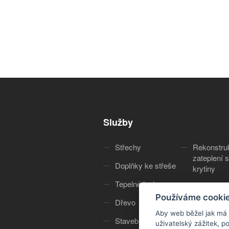
Služby
Střechy
Rekonstru
zateplení s
Doplňky ke střeše
krytiny
Tepelné izolace
Služby
Používáme cooki
Dřevo
O nás
Aby web běžel jak má
Stavebniny
Kontakt
uživatelský zážitek, 