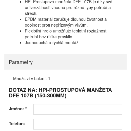
HPI-Prostupová manžeta DFE 107B je díky své
univerzálnosti vhodná pro různé typy potrubí a
střech.
EPDM materiál zaručuje dlouhou životnost a
odolnost proti nepříznivým vlivům.
Flexibilní hrdlo umožňuje teplotní roztažnost
potrubí bez rizika prasklin.
Jednoduchá a rychlá montáž.
Parametry
Množství v balení:
1
DOTAZ NA: HPI-PROSTUPOVÁ MANŽETA
DFE 107B (150-300MM)
Jméno:
*
Telefon: