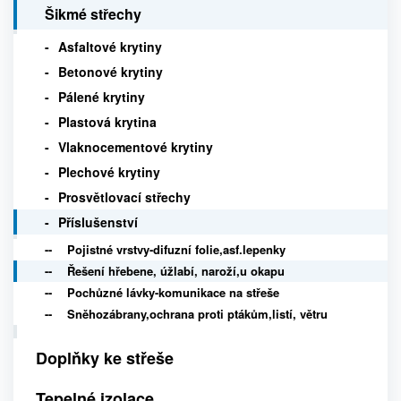
Šikmé střechy
Asfaltové krytiny
Betonové krytiny
Pálené krytiny
Plastová krytina
Vlaknocementové krytiny
Plechové krytiny
Prosvětlovací střechy
Příslušenství
Pojistné vrstvy-difuzní folie,asf.lepenky
Řešení hřebene, úžlabí, naroží,u okapu
Pochůzné lávky-komunikace na střeše
Sněhozábrany,ochrana proti ptákům,listí, větru
Doplňky ke střeše
Tepelné izolace