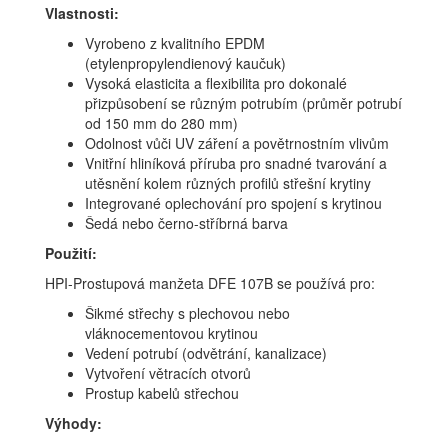
Vlastnosti:
Vyrobeno z kvalitního EPDM
(etylenpropylendienový kaučuk)
Vysoká elasticita a flexibilita pro dokonalé
přizpůsobení se různým potrubím (průměr potrubí
od 150 mm do 280 mm)
Odolnost vůči UV záření a povětrnostním vlivům
Vnitřní hliníková příruba pro snadné tvarování a
utěsnění kolem různých profilů střešní krytiny
Integrované oplechování pro spojení s krytinou
Šedá nebo černo-stříbrná barva
Použití:
HPI-Prostupová manžeta DFE 107B se používá pro:
Šikmé střechy s plechovou nebo
vláknocementovou krytinou
Vedení potrubí (odvětrání, kanalizace)
Vytvoření větracích otvorů
Prostup kabelů střechou
Výhody: