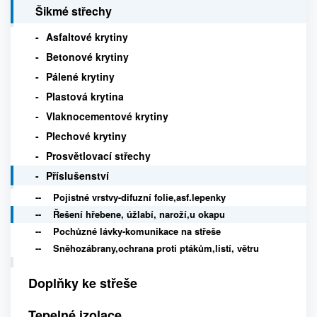
Šikmé střechy
Asfaltové krytiny
Betonové krytiny
Pálené krytiny
Plastová krytina
Vlaknocementové krytiny
Plechové krytiny
Prosvětlovací střechy
Příslušenství
Pojistné vrstvy-difuzní folie,asf.lepenky
Řešení hřebene, úžlabí, naroží,u okapu
Pochůzné lávky-komunikace na střeše
Sněhozábrany,ochrana proti ptákům,listí, větru
Doplňky ke střeše
Tepelné izolace