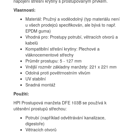
napojení střešní krytiny s prostupovaným prvkem.
Vlastnosti:
Materiál: Pružný a voděodolný (typ materiálu není
u všech prodejců specifikován, ale bývá to např.
EPDM guma)
Vhodná pro: Prostupy potrubí, větracích otvorů a
kabelů
Kompatibilní střešní krytiny: Plechové a
vláknocementové střechy
Průměr prostupu: 5 - 127 mm
Vnější rozměr základny manžety: 221 x 221 mm
Odolná proti povětrnostním vlivům
UV stabilní
Snadná montáž
Použití:
HPI Prostupová manžeta DFE 103B se používá k
utěsnění prostupů střechou:
Potrubí (například odvětrávání kanalizace,
digestoře)
Větracích otvorů