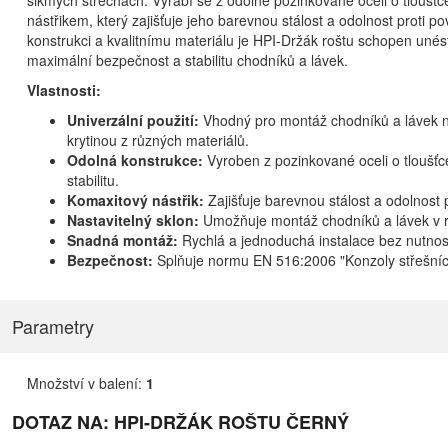
šikmých střechách. Vyrábí se z odolné pozinkované oceli o tloušť
nástřikem, který zajišťuje jeho barevnou stálost a odolnost proti p
konstrukci a kvalitnímu materiálu je HPI-Držák roštu schopen unés
maximální bezpečnost a stabilitu chodníků a lávek.
Vlastnosti:
Univerzální použití:
Vhodný pro montáž chodníků a lávek na
krytinou z různých materiálů.
Odolná konstrukce:
Vyroben z pozinkované oceli o tloušť
stabilitu.
Komaxitový nástřik:
Zajišťuje barevnou stálost a odolnost 
Nastavitelný sklon:
Umožňuje montáž chodníků a lávek v r
Snadná montáž:
Rychlá a jednoduchá instalace bez nutnost
Bezpečnost:
Splňuje normu EN 516:2006 "Konzoly střešních
Parametry
Množství v balení:
1
DOTAZ NA: HPI-DRŽÁK ROŠTU ČERNÝ