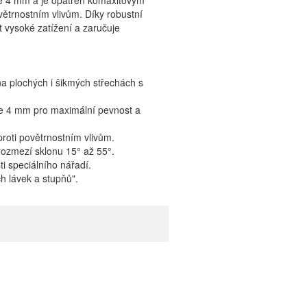
ce 4 mm a je opatřen komaxitovým
ovětrnostním vlivům. Díky robustní
t vysoké zatížení a zaručuje
 plochých i šikmých střechách s
ce 4 mm pro maximální pevnost a
proti povětrnostním vlivům.
ozmezí sklonu 15° až 55°.
i speciálního nářadí.
 lávek a stupňů".