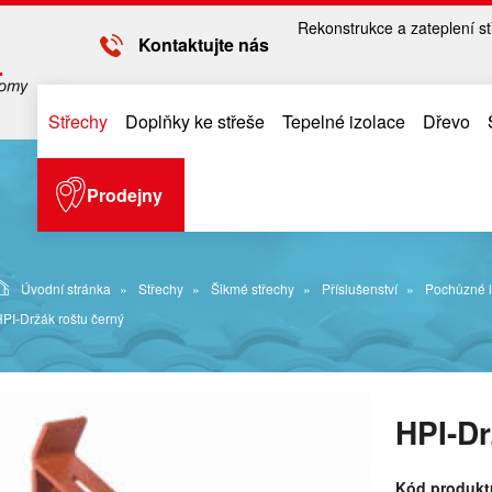
Rekonstrukce a zateplení st
Kontaktujte nás
Střechy
Doplňky ke střeše
Tepelné izolace
Dřevo
Prodejny
Úvodní stránka
Střechy
Šikmé střechy
Příslušenství
Pochůzné l
PI-Držák roštu černý
HPI-Dr
Kód produkt