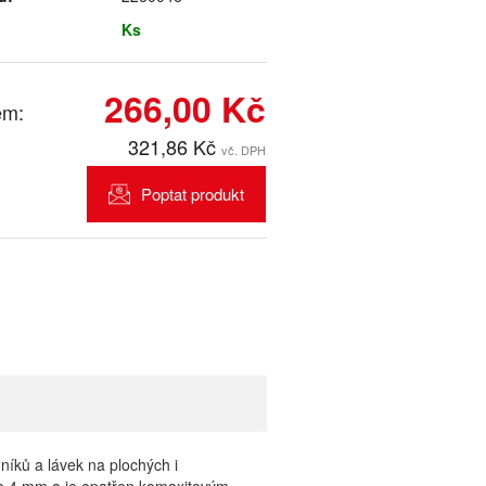
Ks
266,00 Kč
em:
321,86 Kč
vč. DPH
Poptat produkt
íků a lávek na plochých i