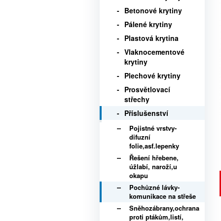
Betonové krytiny
Pálené krytiny
Plastová krytina
Vlaknocementové
krytiny
Plechové krytiny
Prosvětlovací
střechy
Příslušenství
Pojistné vrstvy-
difuzní
folie,asf.lepenky
Řešení hřebene,
úžlabí, naroží,u
okapu
Pochůzné lávky-
komunikace na střeše
Sněhozábrany,ochrana
proti ptákům,listí,