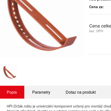
Cena za:
Cena celk
bez. DPH
Popis
Parametry
Dotaz na produkt
HPI-Držák roštu je univerzální komponent určený pro montáž chodn