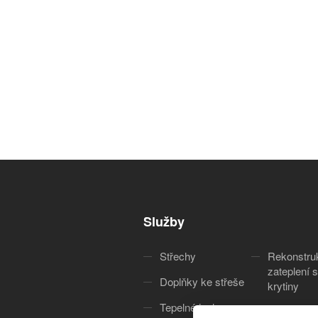
Služby
Střechy
Rekonstru
zateplení s
Doplňky ke střeše
krytiny
Tepelné izolace
Služby