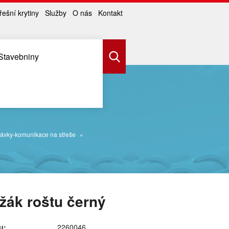
řešní krytiny
Služby
O nás
Kontakt
Stavebniny
ávky-komunikace na střeše
žák roštu černý
u:
2260046