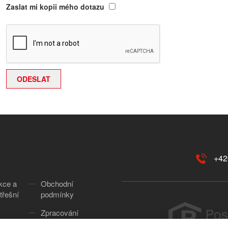
Zaslat mi kopii mého dotazu
+42
kce a
Obchodní
třešní
podmínky
Zpracování
osobních údajů