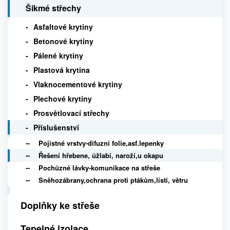
Šikmé střechy
Asfaltové krytiny
Betonové krytiny
Pálené krytiny
Plastová krytina
Vlaknocementové krytiny
Plechové krytiny
Prosvětlovací střechy
Příslušenství
Pojistné vrstvy-difuzní folie,asf.lepenky
Řešení hřebene, úžlabí, naroží,u okapu
Pochůzné lávky-komunikace na střeše
Sněhozábrany,ochrana proti ptákům,listí, větru
Doplňky ke střeše
Tepelné izolace