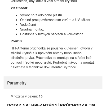
velikostech, aby ladila s vaší střešní krytinou.
Vlastnosti:
Vyrobeno z odolného plastu
Odolné proti povětrnostním vlivům a UV záření
Vodotěsné
Snadná montáž
Dostupná v různých barvách a velikostech
Použití:
HPI-Anténní průchodka se používá k utěsnění otvoru v
střešní krytině a k upevnění antény nebo jiného
střešního prvku. Průchodka se montuje na střešní latě
pomocí hřebíků nebo vrutů. Podrobný návod na montáž
naleznete v technické dokumentaci výrobce.
Parametry
Množství v balení:
10
DOTAZ NA: HPI-ANTÉNNÍ PRŮCHODKA TM.