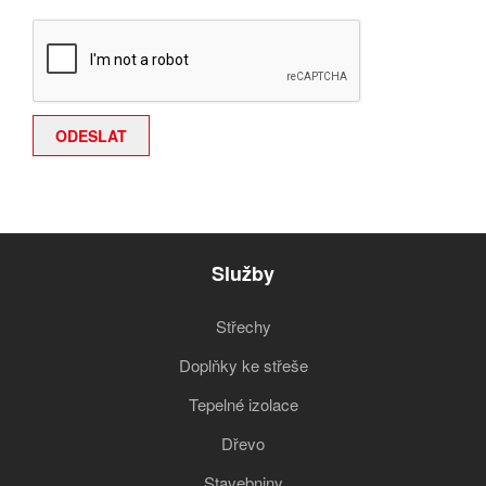
Služby
Střechy
Doplňky ke střeše
Tepelné izolace
Dřevo
Stavebniny