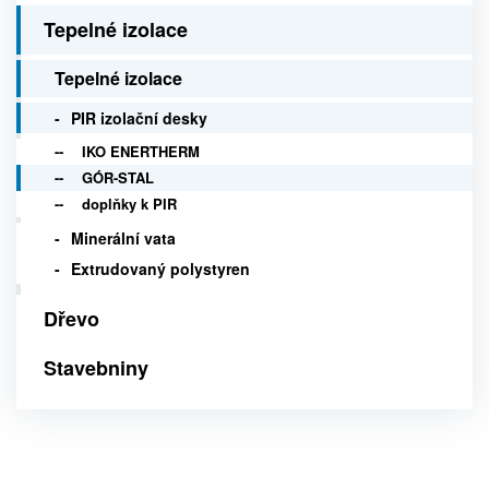
Tepelné izolace
Tepelné izolace
PIR izolační desky
IKO ENERTHERM
GÓR-STAL
doplňky k PIR
Minerální vata
Extrudovaný polystyren
Dřevo
Stavebniny