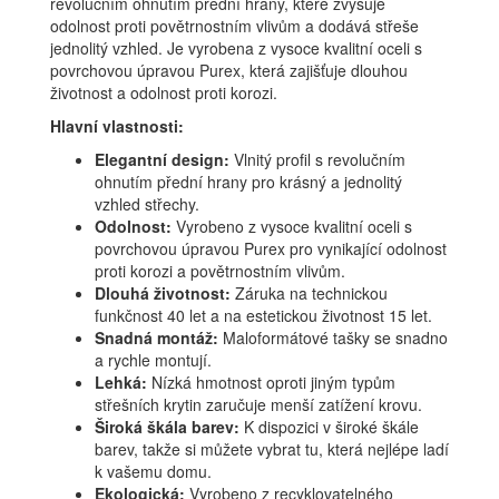
revolučním ohnutím přední hrany, které zvyšuje
odolnost proti povětrnostním vlivům a dodává střeše
jednolitý vzhled. Je vyrobena z vysoce kvalitní oceli s
povrchovou úpravou Purex, která zajišťuje dlouhou
životnost a odolnost proti korozi.
Hlavní vlastnosti:
Elegantní design:
Vlnitý profil s revolučním
ohnutím přední hrany pro krásný a jednolitý
vzhled střechy.
Odolnost:
Vyrobeno z vysoce kvalitní oceli s
povrchovou úpravou Purex pro vynikající odolnost
proti korozi a povětrnostním vlivům.
Dlouhá životnost:
Záruka na technickou
funkčnost 40 let a na estetickou životnost 15 let.
Snadná montáž:
Maloformátové tašky se snadno
a rychle montují.
Lehká:
Nízká hmotnost oproti jiným typům
střešních krytin zaručuje menší zatížení krovu.
Široká škála barev:
K dispozici v široké škále
barev, takže si můžete vybrat tu, která nejlépe ladí
k vašemu domu.
Ekologická:
Vyrobeno z recyklovatelného