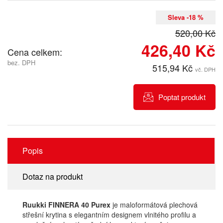
Sleva -18 %
520,00 Kč
426,40 Kč
Cena celkem:
bez. DPH
515,94 Kč
vč. DPH
Poptat produkt
Popis
Dotaz na produkt
Ruukki FINNERA 40 Purex
je maloformátová plechová
střešní krytina s elegantním designem vlnitého profilu a