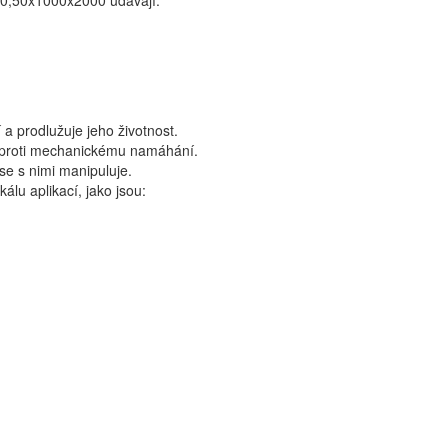
y 0,50x1000x2000 udávají:
a prodlužuje jeho životnost.
 proti mechanickému namáhání.
se s nimi manipuluje.
álu aplikací, jako jsou: