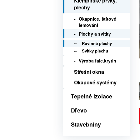
Klempířské prvky,
plechy
Okapnice, štítové
lemování
Plechy a svitky
Rovinné plechy
Svitky plechu
Výroba falc.krytin
Střešní okna
Okapové systémy
Tepelné izolace
Dřevo
Stavebniny