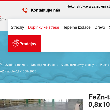
Rekonstrukce a zateplení st
Kontaktujte nás
Střechy
Doplňky ke střeše
Tepelné izolace
Dřevo
Prodejny
Úvodní stránka
Doplňky ke střeše
Klempířské prvky, plechy
Plechy 
FeZn-tabule 0,8x1000x2000
FeZn-t
0,8x1