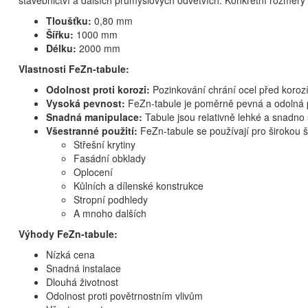
stavebnictví a dalších průmyslových odvětvích. Konkrétní rozměr
Tloušťku:
0,80 mm
Šířku:
1000 mm
Délku:
2000 mm
Vlastnosti FeZn-tabule:
Odolnost proti korozi:
Pozinkování chrání ocel před korozí 
Vysoká pevnost:
FeZn-tabule je poměrně pevná a odolná
Snadná manipulace:
Tabule jsou relativně lehké a snadno 
Všestranné použití:
FeZn-tabule se používají pro širokou šk
Střešní krytiny
Fasádní obklady
Oplocení
Kůlních a dílenské konstrukce
Stropní podhledy
A mnoho dalších
Výhody FeZn-tabule:
Nízká cena
Snadná instalace
Dlouhá životnost
Odolnost proti povětrnostním vlivům