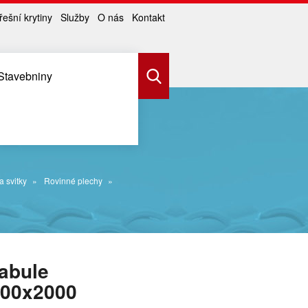
řešní krytiny
Služby
O nás
Kontakt
Stavebniny
a svitky
Rovinné plechy
abule
000x2000