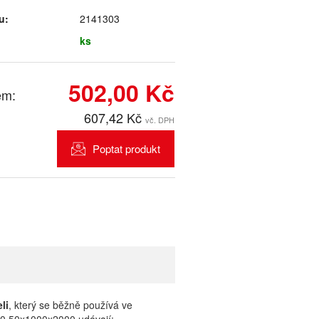
u:
2141303
ks
502,00 Kč
em:
607,42 Kč
vč. DPH
Poptat produkt
li
, který se běžně používá ve