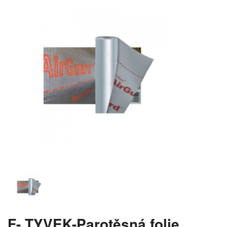
F- TYVEK-Parotěsná folie