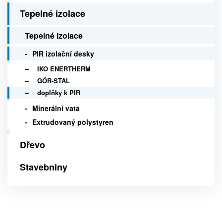
Tepelné izolace
Tepelné izolace
PIR izolační desky
IKO ENERTHERM
GÓR-STAL
doplňky k PIR
Minerální vata
Extrudovaný polystyren
Dřevo
Stavebniny