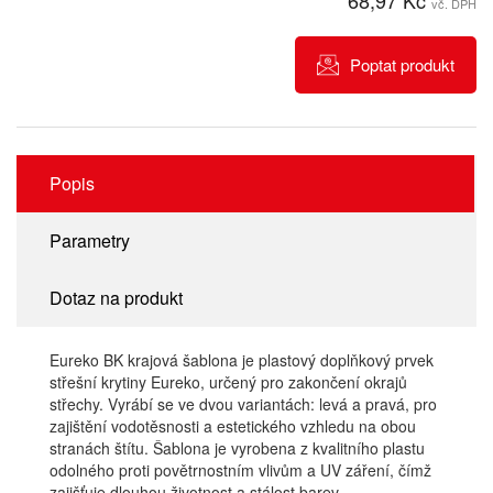
68,97 Kč
vč. DPH
Poptat produkt
Popis
Parametry
Dotaz na produkt
Eureko BK krajová šablona je plastový doplňkový prvek
střešní krytiny Eureko, určený pro zakončení okrajů
střechy. Vyrábí se ve dvou variantách: levá a pravá, pro
zajištění vodotěsnosti a estetického vzhledu na obou
stranách štítu. Šablona je vyrobena z kvalitního plastu
odolného proti povětrnostním vlivům a UV záření, čímž
zajišťuje dlouhou životnost a stálost barev.