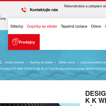
Rekonstrukce a zateplení st
Kontaktujte nás
Střechy
Doplňky ke střeše
Tepelné izolace
Dřevo
Prodejny
Úvodní stránka
Doplňky ke střeše
Střešní okna
Izolovaná střešní o
DESIGNO-R7-WDF R79 K K WD AL-5/7 54x78 výsuvně kyvné,plast, BOROVICE,trojs
DESIG
K K W