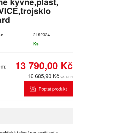
ě kyvné,plast,
ICE,trojsklo
ard
u:
2192024
Ks
13 790,00 Kč
em:
16 685,90 Kč
vč. DPH
Poptat produkt
 praktické řešení pro osvětlení a