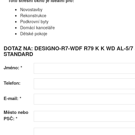
Toto střešní okno je ideální pro:
Novostavby
Rekonstrukce
Podkrovní byty
Domácí kanceláře
Dětské pokoje
DOTAZ NA: DESIGNO-R7-WDF R79 K K WD AL-5/
STANDARD
Jméno:
*
Telefon:
E-mail:
*
Město nebo
PSČ:
*