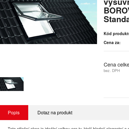
výsuvn
BOROV
Stand
Kód produkt
Cena za:
Cena celk
bez. DPH
Popis
Dotaz na produkt
Toto střešní okno je ideální volbou pro ty, kteří hledají elegantní a