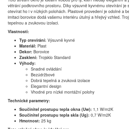
větrání podkrovního prostoru. Díky výsuvně kyvnému otevírání je
otevírat ho i v nízkých polohách. Plastové provedení je odolné a 
imitaci borovice dodá vašemu interiéru útulný a hřejivý vzhled. Troj
tepelnou a zvukovou izolaci.
Vlastnosti:
Typ otevírání:
Výsuvně kyvné
Materiál:
Plast
Dekor:
Borovice
Zasklení:
Trojsklo Standard
Výhody:
Snadné ovládání
Bezúdržbové
Dobrá tepelná a zvuková izolace
Elegantní design
Vhodné pro nízké montážní polohy
Technické parametry:
Součinitel prostupu tepla okna (Uw):
1,1 W/m2K
Součinitel prostupu tepla skla (Ug):
0,7 W/m2K
Hmotnost:
25 kg