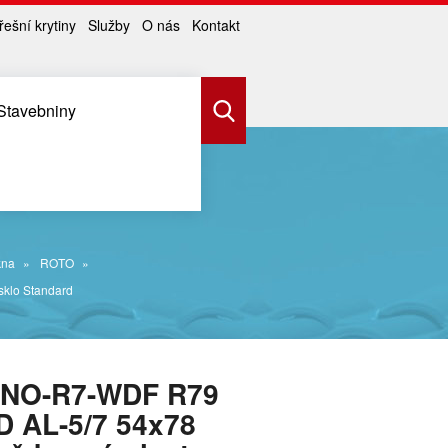
řešní krytiny
Služby
O nás
Kontakt
Stavebniny
kna
ROTO
klo Standard
NO-R7-WDF R79
D AL-5/7 54x78