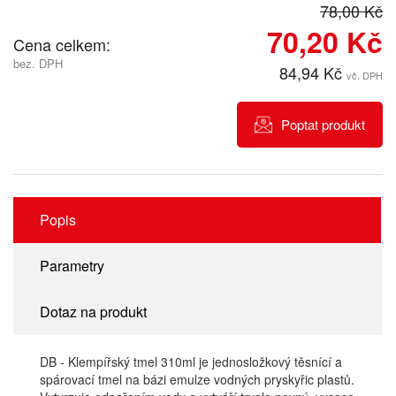
78,00 Kč
70,20 Kč
Cena celkem:
bez. DPH
84,94 Kč
vč. DPH
Poptat produkt
Popis
Parametry
Dotaz na produkt
DB - Klempířský tmel 310ml je jednosložkový těsnící a
spárovací tmel na bázi emulze vodných pryskyřic plastů.