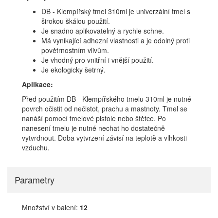
DB - Klempířský tmel 310ml je univerzální tmel s
širokou škálou použití.
Je snadno aplikovatelný a rychle schne.
Má vynikající adhezní vlastnosti a je odolný proti
povětrnostním vlivům.
Je vhodný pro vnitřní i vnější použití.
Je ekologicky šetrný.
Aplikace:
Před použitím DB - Klempířského tmelu 310ml je nutné
povrch očistit od nečistot, prachu a mastnoty. Tmel se
nanáší pomocí tmelové pistole nebo štětce. Po
nanesení tmelu je nutné nechat ho dostatečně
vytvrdnout. Doba vytvrzení závisí na teplotě a vlhkosti
vzduchu.
Parametry
Množství v balení:
12