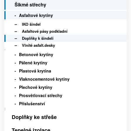
Šikmé střechy
Asfaltové krytiny
IKO šindel
Asfaltové pásy podkladní
Doplňky k šindeli
Vlnité asfalt.desky
Betonové krytiny
Pálené krytiny
Plastová krytina
Vlaknocementové krytiny
Plechové krytiny
Prosvětlovací střechy
Příslušenství
Doplňky ke střeše
Tepelné izolace