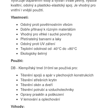
Vytvrzuje odpařením vody a vytváří trvale pevný, vysoce
kvalitní, odolný a plasticko-elastický spoj. Je vhodný pro
vnitřní i vnější použití.
Vlastnosti:
Odolný proti povětrnostním vlivům
Dobře přilnavý k různým materiálům
Vhodný pro vlhké i suché povrchy
Přetíratelný barvami a laky
Odolný proti UV záření
Teplotní odolnost od -40°C do +80°C
Ekologicky šetrný
Použití:
DB - Klempířský tmel 310ml se používá pro:
Těsnění spojů a spár v plechových konstrukcích
Těsnění střešních krytin
Těsnění okén a dveří
Těsnění potrubí a vzduchotechniky
Opravy prasklin a poškození
V lemování a oplechování
Výhody: