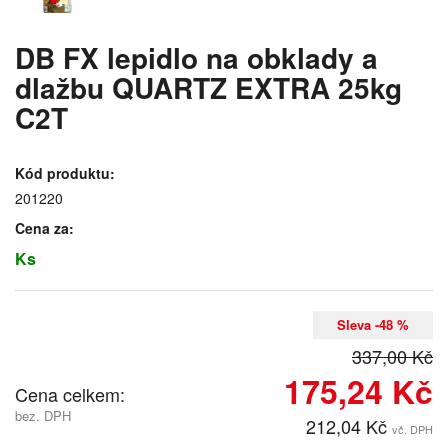
DB FX lepidlo na obklady a
dlažbu QUARTZ EXTRA 25kg
C2T
Kód produktu:
201220
Cena za:
Ks
Sleva -48 %
337,00 Kč
175,24 Kč
Cena celkem:
bez. DPH
212,04 Kč
vč. DPH