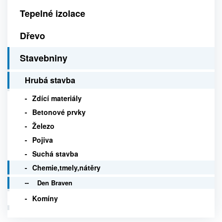
Tepelné izolace
Dřevo
Stavebniny
Hrubá stavba
Zdící materiály
Betonové prvky
Železo
Pojiva
Suchá stavba
Chemie,tmely,nátěry
Den Braven
Komíny