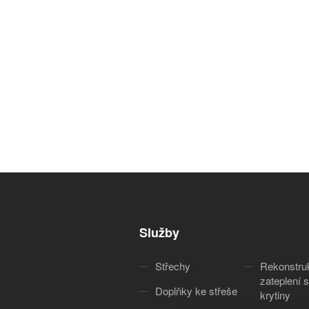
Služby
Střechy
Rekonstru
zateplení s
Doplňky ke střeše
krytiny