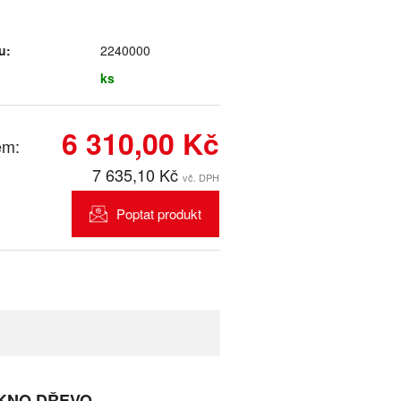
u:
2240000
ks
6 310,00 Kč
em:
7 635,10 Kč
vč. DPH
Poptat produkt
OKNO DŘEVO