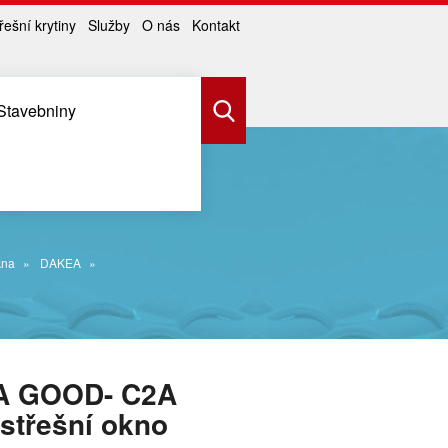
řešní krytiny
Služby
O nás
Kontakt
Stavebniny
kna
DAKEA
A GOOD- C2A
střešní okno