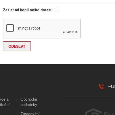
Zaslat mi kopii mého dotazu
+42
kce a
Obchodní
třešní
podmínky
Zpracování