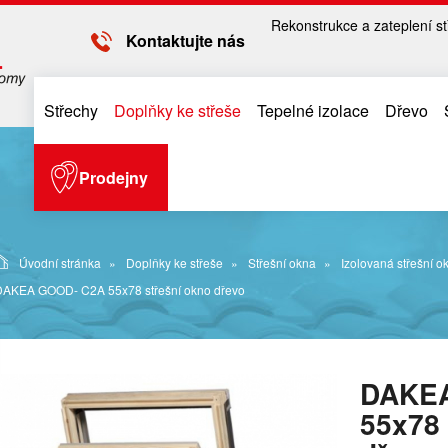
Rekonstrukce a zateplení st
Kontaktujte nás
Střechy
Doplňky ke střeše
Tepelné izolace
Dřevo
Prodejny
Úvodní stránka
Doplňky ke střeše
Střešní okna
Izolovaná střešní o
DAKEA GOOD- C2A 55x78 střešní okno dřevo
DAKE
55x78 