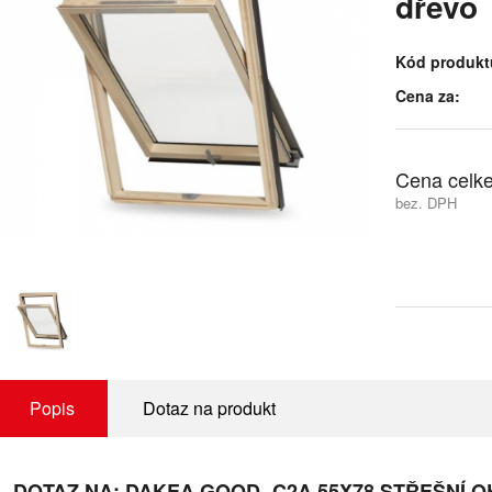
dřevo
Kód produkt
Cena za:
Cena celk
bez. DPH
Popis
Dotaz na produkt
DOTAZ NA: DAKEA GOOD- C2A 55X78 STŘEŠNÍ 