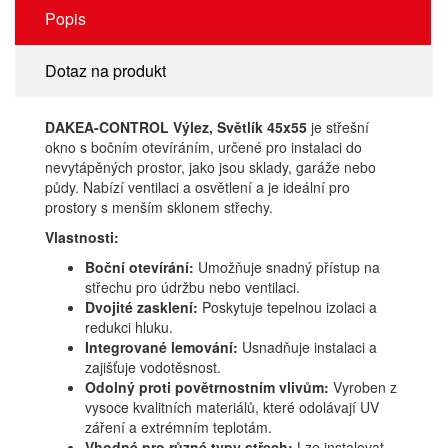
Popis
Dotaz na produkt
DAKEA-CONTROL Výlez, Světlík 45x55
je střešní
okno s bočním otevíráním, určené pro instalaci do
nevytápěných prostor, jako jsou sklady, garáže nebo
půdy. Nabízí ventilaci a osvětlení a je ideální pro
prostory s menším sklonem střechy.
Vlastnosti:
Boční otevírání:
Umožňuje snadný přístup na
střechu pro údržbu nebo ventilaci.
Dvojité zasklení:
Poskytuje tepelnou izolaci a
redukci hluku.
Integrované lemování:
Usnadňuje instalaci a
zajišťuje vodotěsnost.
Odolný proti povětrnostním vlivům:
Vyroben z
vysoce kvalitních materiálů, které odolávají UV
záření a extrémním teplotám.
Vhodné pro různé typy střech:
Lze instalovat