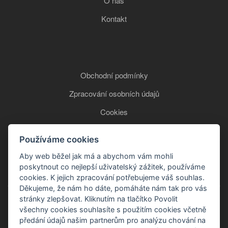
O nás
Kontakt
Obchodní podmínky
Zpracování osobních údajů
Cookies
Používáme cookies
+420 777 850 465
Aby web běžel jak má a abychom vám mohli
poskytnout co nejlepší uživatelský zážitek, používáme
cookies. K jejich zpracování potřebujeme váš souhlas.
Děkujeme, že nám ho dáte, pomáháte nám tak pro vás
stránky zlepšovat. Kliknutím na tlačítko Povolit
všechny cookies souhlasíte s použitím cookies včetně
předání údajů našim partnerům pro analýzu chování na