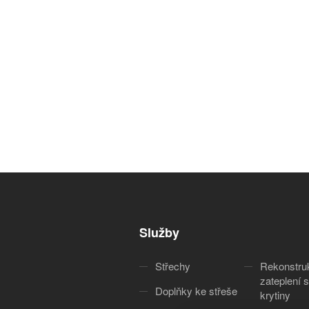
Služby
Střechy
Rekonstru
zateplení s
Doplňky ke střeše
krytiny