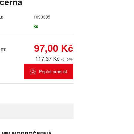
černá
u:
1090305
ks
97,00 Kč
em:
117,37 Kč
vč. DPH
Poptat produkt
00 MM MODROČERNÁ