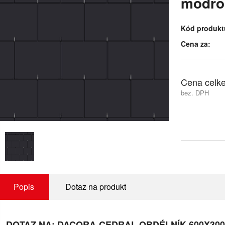
modro
Kód produkt
Cena za:
Cena celk
bez. DPH
Popis
Dotaz na produkt
DOTAZ NA: DACORA-CEDRAL OBDÉLNÍK 600X3