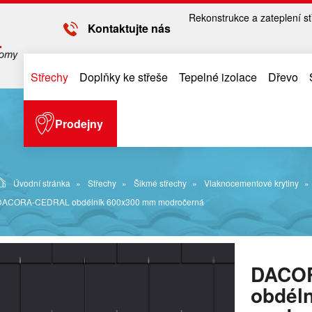
Rekonstrukce a zateplení st
Kontaktujte nás
Střechy
Doplňky ke střeše
Tepelné izolace
Dřevo
Prodejny
Úvodní stránka
Střechy
Šikmé střechy
Vlaknocementové krytiny
DACORA-CEDRAL obdélník 600x300 mm modročerná
DACO
obdél