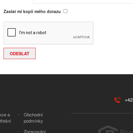
Zaslat mi kopii mého dotazu
+42
kce a
Obchodní
třešní
podmínky
Zpracování