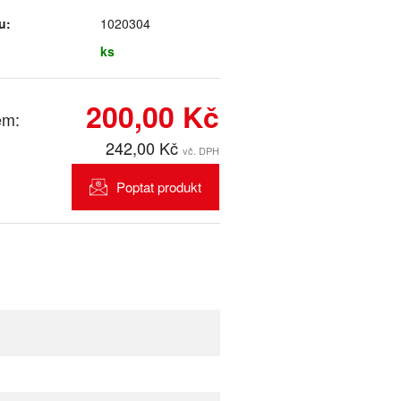
u:
1020304
ks
200,00 Kč
em:
242,00 Kč
vč. DPH
Poptat produkt