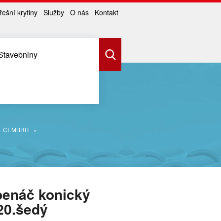
řešní krytiny
Služby
O nás
Kontakt
Stavebniny
CEMBRIT
benáč konický
20.šedý