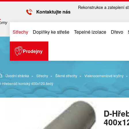
Rekonstrukce a zateplení st
Kontaktujte nás
Střechy
Doplňky ke střeše
Tepelné izolace
Dřevo
Prodejny
Úvodní stránka
Střechy
Šikmé střechy
Vlaknocementové krytiny
D-Hřebenáč konický 400x120.šedý
D-Hře
400x1