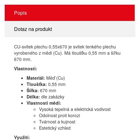
Popis
Dotaz na produkt
CU-svitek plechu 0,55x670 je svitek tenkého plechu
vyrobeného z mědi (Cu). Má tloušťku 0,55 mm a šířku
670 mm.
Vlastnosti:
Materiál:
Měď (Cu)
Tloušťka:
0,55 mm
Šířka:
670 mm
Délka:
dle zakázky
Vlastnosti mědi:
Vysoká tepelná a elektrická vodivost
Odolnost proti korozi
Tvárnost a kujnost
Estetický vzhled
Využití: