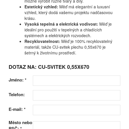
možné vyrobit různé tvary a díly.
Estetický vzhled:
Měď má elegantní a luxusní
vzhled, který dodá vašemu projektu nadčasovou
krásu.
Vysoká tepelná a elektrická vodivost:
Měď je
ideální pro použití v tepelných a chladících
systémech a elektrických rozvodech.
Recyklovatelnost:
Měď je 100% recyklovatelný
materiál, takže CU-svitek plechu 0,55x670 je
šetrný k životnímu prostředí.
DOTAZ NA: CU-SVITEK 0,55X670
Jméno:
*
Telefon:
E-mail:
*
Město nebo
PSČ:
*