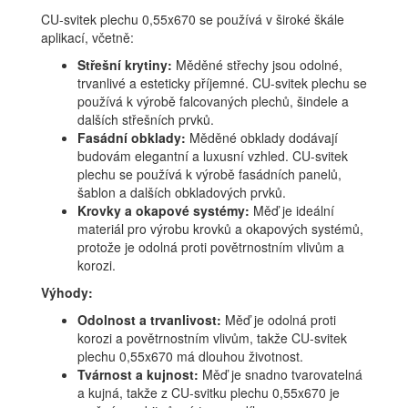
CU-svitek plechu 0,55x670 se používá v široké škále
aplikací, včetně:
Střešní krytiny:
Měděné střechy jsou odolné,
trvanlivé a esteticky příjemné. CU-svitek plechu se
používá k výrobě falcovaných plechů, šindele a
dalších střešních prvků.
Fasádní obklady:
Měděné obklady dodávají
budovám elegantní a luxusní vzhled. CU-svitek
plechu se používá k výrobě fasádních panelů,
šablon a dalších obkladových prvků.
Krovky a okapové systémy:
Měď je ideální
materiál pro výrobu krovků a okapových systémů,
protože je odolná proti povětrnostním vlivům a
korozi.
Výhody:
Odolnost a trvanlivost:
Měď je odolná proti
korozi a povětrnostním vlivům, takže CU-svitek
plechu 0,55x670 má dlouhou životnost.
Tvárnost a kujnost:
Měď je snadno tvarovatelná
a kujná, takže z CU-svitku plechu 0,55x670 je