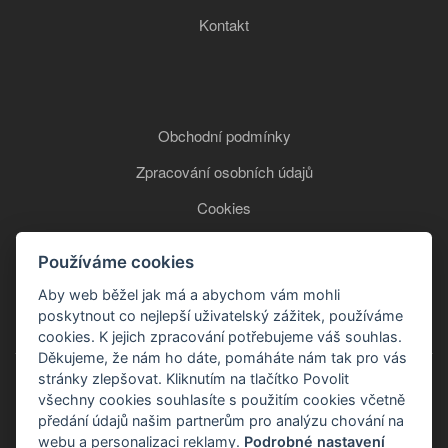
Kontakt
Obchodní podmínky
Zpracování osobních údajů
Cookies
Používáme cookies
+420 777 850 465
Aby web běžel jak má a abychom vám mohli
poskytnout co nejlepší uživatelský zážitek, používáme
cookies. K jejich zpracování potřebujeme váš souhlas.
Děkujeme, že nám ho dáte, pomáháte nám tak pro vás
stránky zlepšovat. Kliknutím na tlačítko Povolit
všechny cookies souhlasíte s použitím cookies včetně
předání údajů našim partnerům pro analýzu chování na
webu a personalizaci reklamy.
Podrobné nastavení