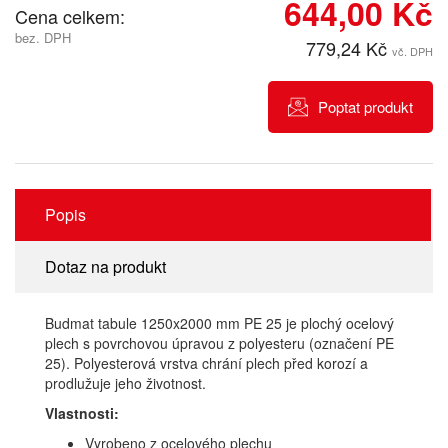
644,00 Kč
Cena celkem:
bez. DPH
779,24 Kč
vč. DPH
Poptat produkt
Popis
Dotaz na produkt
Budmat tabule 1250x2000 mm PE 25 je plochý ocelový
plech s povrchovou úpravou z polyesteru (označení PE
25). Polyesterová vrstva chrání plech před korozí a
prodlužuje jeho životnost.
Vlastnosti:
Vyrobeno z ocelového plechu