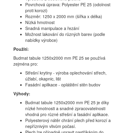
Povrchová úprava: Polyester PE 25 (odolnost
proti korozi)
Rozměr: 1250 x 2000 mm (šířka x délka)
Nízká hmotnost
Snadná manipulace a řezání
Možnost lakování do různých barev (podle
nabídky výrobce)
Použití:
Budmat tabule 1250x2000 mm PE 25 se používá
zejména pro:
Střešní krytiny - výroba oplechování střech,
úžlabí, okapnic, lišt
Fasádní aplikace - opláštění stěn budov
Výhody:
Budmat tabule 1250x2000 mm PE 25 je díky
nízké hmotnosti a snadné zpracovatelnosti
vhodná pro různé střešní a fasádní aplikace.
Polyesterový nátěr chrání plech před korozí a
nepříznivým vlivům počasí.
Plech lze případně upravit nastříkáním do