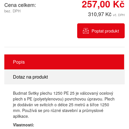
257,00 Kč
Cena celkem:
bez. DPH
310,97 Kč
vč. DPH
Poptat produkt
Popis
Dotaz na produkt
Budmat Svitky plechu 1250 PE 25 je válcovaný ocelový
plech s PE (polyetylenovou) povrchovou úpravou. Plech
je dodáván ve svitcích o délce 25 metrů a šířce 1250
mm. Používá se pro různé stavební a průmyslové
aplikace.
Vlastnosti: