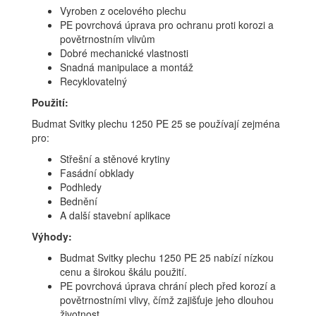
Vyroben z ocelového plechu
PE povrchová úprava pro ochranu proti korozi a
povětrnostním vlivům
Dobré mechanické vlastnosti
Snadná manipulace a montáž
Recyklovatelný
Použití:
Budmat Svitky plechu 1250 PE 25 se používají zejména
pro:
Střešní a stěnové krytiny
Fasádní obklady
Podhledy
Bednění
A další stavební aplikace
Výhody:
Budmat Svitky plechu 1250 PE 25 nabízí nízkou
cenu a širokou škálu použití.
PE povrchová úprava chrání plech před korozí a
povětrnostními vlivy, čímž zajišťuje jeho dlouhou
životnost.