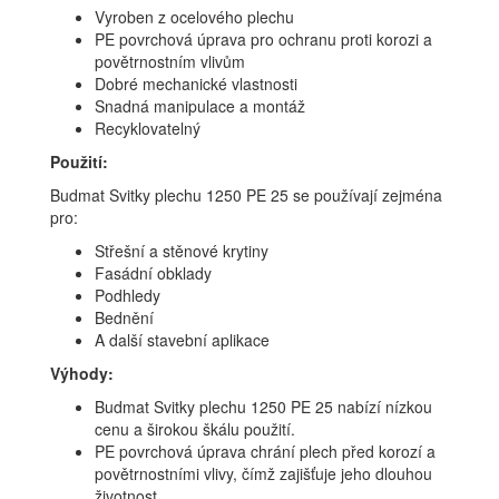
Vyroben z ocelového plechu
PE povrchová úprava pro ochranu proti korozi a
povětrnostním vlivům
Dobré mechanické vlastnosti
Snadná manipulace a montáž
Recyklovatelný
Použití:
Budmat Svitky plechu 1250 PE 25 se používají zejména
pro:
Střešní a stěnové krytiny
Fasádní obklady
Podhledy
Bednění
A další stavební aplikace
Výhody:
Budmat Svitky plechu 1250 PE 25 nabízí nízkou
cenu a širokou škálu použití.
PE povrchová úprava chrání plech před korozí a
povětrnostními vlivy, čímž zajišťuje jeho dlouhou
životnost.