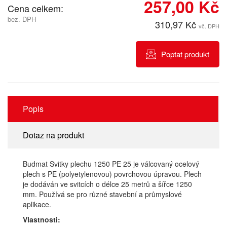
257,00 Kč
Cena celkem:
bez. DPH
310,97 Kč
vč. DPH
Poptat produkt
Popis
Dotaz na produkt
Budmat Svitky plechu 1250 PE 25 je válcovaný ocelový
plech s PE (polyetylenovou) povrchovou úpravou. Plech
je dodáván ve svitcích o délce 25 metrů a šířce 1250
mm. Používá se pro různé stavební a průmyslové
aplikace.
Vlastnosti: