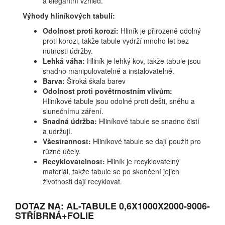
a elegantní vzhled.
Výhody hliníkových tabulí:
Odolnost proti korozi:
Hliník je přirozeně odolný
proti korozi, takže tabule vydrží mnoho let bez
nutnosti údržby.
Lehká váha:
Hliník je lehký kov, takže tabule jsou
snadno manipulovatelné a instalovatelné.
Barva:
Široká škala barev
Odolnost proti povětrnostním vlivům:
Hliníkové tabule jsou odolné proti dešti, sněhu a
slunečnímu záření.
Snadná údržba:
Hliníkové tabule se snadno čistí
a udržují.
Všestrannost:
Hliníkové tabule se dají použít pro
různé účely.
Recyklovatelnost:
Hliník je recyklovatelný
materiál, takže tabule se po skončení jejich
životnosti dají recyklovat.
DOTAZ NA: AL-TABULE 0,6X1000X2000-9006-
STŘÍBRNÁ+FOLIE